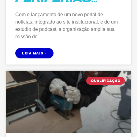
AMPLIA
Com o lançamento de um novo portal de
ATUAÇÃO E
notícias, integrado ao site institucional, e de um
LANÇA PORTAL
estúdio de podcast, a organização amplia sua
DE NOTÍCIAS E
missão de
PODCAST PARA
FORTALECER A
LEIA MAIS »
COMUNICAÇÃO
DAS
PERIFERIAS
QUALIFICAÇÃO