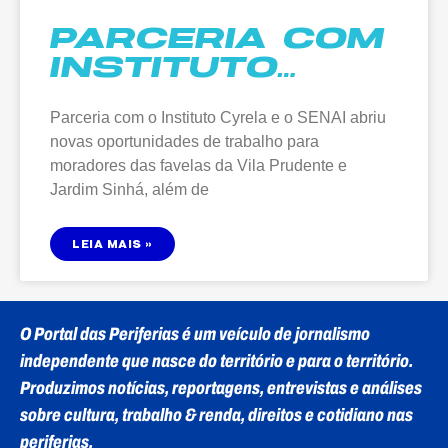
PARCERIA COM
INSTITUTO
CYRELA INSERE
Parceria com o Instituto Cyrela e o SENAI abriu
MAIS 5
novas oportunidades de trabalho para
PESSOAS NO
moradores das favelas da Vila Prudente e
MERCADO DE
Jardim Sinhá, além de
TRABALHO
LEIA MAIS »
O
Portal das Periferias
é um veículo de jornalismo
independente que nasce do território e para o território.
Produzimos notícias, reportagens, entrevistas e análises
sobre cultura, trabalho & renda, direitos e cotidiano nas
periferias.