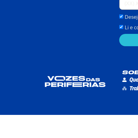
Desej
Li e 
SO
Que
Tra